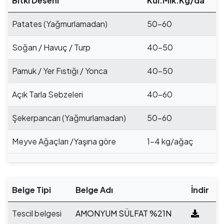
Bitki Deseni
Kul.Mik.Kg/da
Patates (Yağmurlamadan)
50-60
Soğan / Havuç / Turp
40-50
Pamuk / Yer Fıstığı / Yonca
40-50
Açık Tarla Sebzeleri
40-60
Şekerpancarı (Yağmurlamadan)
50-60
Meyve Ağaçları /Yaşına göre
1-4 kg/ağaç
Belge Tipi
Belge Adı
İndir
Tescil belgesi
AMONYUM SÜLFAT %21N