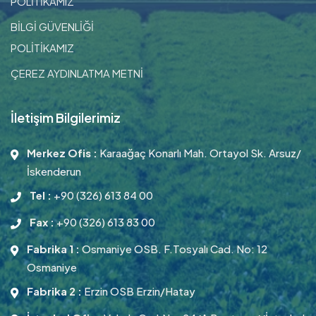
POLİTİKAMIZ
BİLGİ GÜVENLİĞİ
POLİTİKAMIZ
ÇEREZ AYDINLATMA METNİ
İletişim Bilgilerimiz
Merkez Ofis :
Karaağaç Konarlı Mah. Ortayol Sk. Arsuz/
İskenderun
Tel :
+90 (326) 613 84 00
Fax :
+90 (326) 613 83 00
Fabrika 1 :
Osmaniye OSB. F.Tosyalı Cad. No: 12
Osmaniye
Fabrika 2 :
Erzin OSB Erzin/Hatay