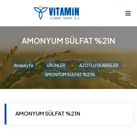
AMONYUM SÜLFAT %21N
Anasayfa
-
ÜRÜNLER
-
AZOTLU GÜBRELER
-
AMONYUM SÜLFAT %21N
AMONYUM SÜLFAT %21N