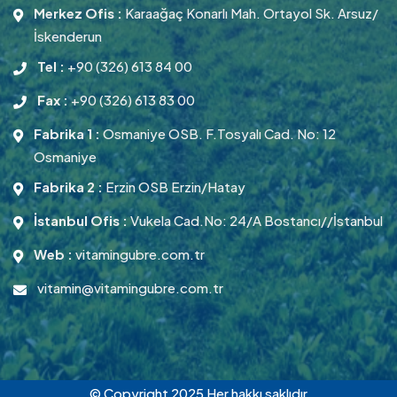
Merkez Ofis :
Karaağaç Konarlı Mah. Ortayol Sk. Arsuz/
İskenderun
Tel :
+90 (326) 613 84 00
Fax :
+90 (326) 613 83 00
Fabrika 1 :
Osmaniye OSB. F.Tosyalı Cad. No: 12
Osmaniye
Fabrika 2 :
Erzin OSB Erzin/Hatay
İstanbul Ofis :
Vukela Cad.No: 24/A Bostancı//İstanbul
Web :
vitamingubre.com.tr
vitamin@vitamingubre.com.tr
© Copyright 2025 Her hakkı saklıdır