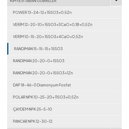
KİMYEVİ TABAN GÜBRELER
POWER 13-24-12+ 15SO3+0,5Zn
VERİM 12-20-10+ 15SO3+3CaO+0,1B+0,5Zn
VERİM 10-15-20+ 15SO3+4CaO+0,5Zn
RANDIMAN 15-15-15+ 15SO3
RANDIMAN 20-20-0+ 15SO3
RANDIMAN 20-20-0+ 15SO3+1Zn
DAP 18-46-0 Diamonyum Fosfat
POLAR NPK 10-25-20+ 11SO3+0,5Zn
ÇAYDEM NPK 25-5-10
PANCAR NPK 12-30-12