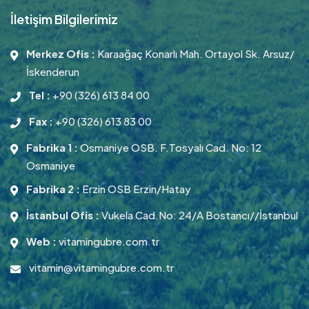
İletişim Bilgilerimiz
Merkez Ofis :
Karaağaç Konarlı Mah. Ortayol Sk. Arsuz/
İskenderun
Tel :
+90 (326) 613 84 00
Fax :
+90 (326) 613 83 00
Fabrika 1 :
Osmaniye OSB. F.Tosyalı Cad. No: 12
Osmaniye
Fabrika 2 :
Erzin OSB Erzin/Hatay
İstanbul Ofis :
Vukela Cad.No: 24/A Bostancı//İstanbul
Web :
vitamingubre.com.tr
vitamin@vitamingubre.com.tr